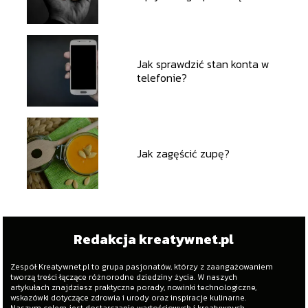
Jak sprawdzić stan konta w
telefonie?
Jak zagęścić zupę?
Redakcja kreatywnet.pl
Zespół Kreatywnet.pl to grupa pasjonatów, którzy z zaangażowaniem
tworzą treści łączące różnorodne dziedziny życia. W naszych
artykułach znajdziesz praktyczne porady, nowinki technologiczne,
wskazówki dotyczące zdrowia i urody oraz inspiracje kulinarne.
Naszym celem jest dostarczanie wartościowych i kreatywnych