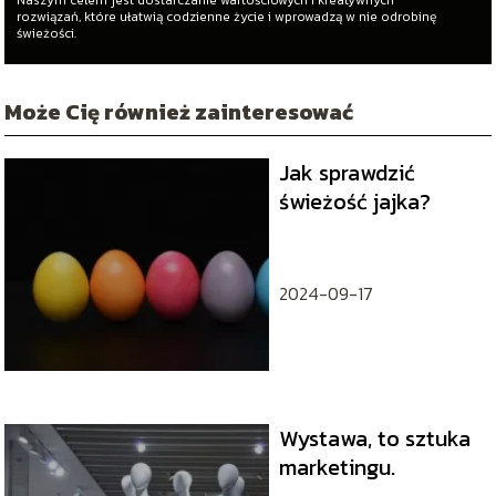
rozwiązań, które ułatwią codzienne życie i wprowadzą w nie odrobinę
świeżości.
Może Cię również zainteresować
Jak sprawdzić
świeżość jajka?
2024-09-17
Wystawa, to sztuka
marketingu.